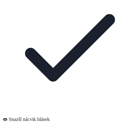
👄 Snazší nácvik hlásek