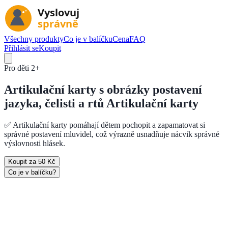
Všechny produkty
Co je v balíčku
Cena
FAQ
Přihlásit se
Koupit
Pro děti
2+
Artikulační karty s obrázky postavení
jazyka, čelisti a rtů
Artikulační karty
✅ Artikulační karty pomáhají dětem pochopit a zapamatovat si
správné postavení mluvidel, což výrazně usnadňuje nácvik správné
výslovnosti hlásek.
Koupit za 50 Kč
Co je v balíčku?