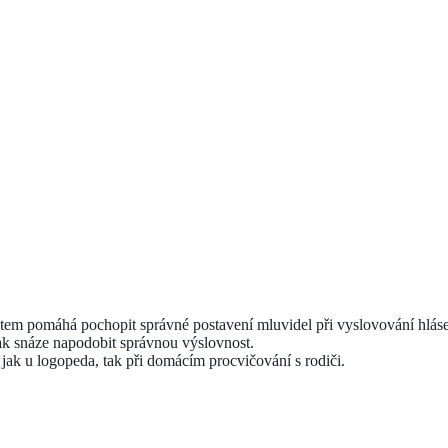
dětem pomáhá pochopit správné postavení mluvidel při vyslovování hlá
tak snáze napodobit správnou výslovnost.
 jak u logopeda, tak při domácím procvičování s rodiči.