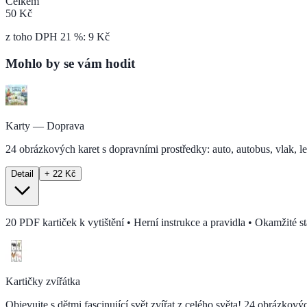
Celkem
50 Kč
z toho DPH 21 %:
9
Kč
Mohlo by se vám hodit
Karty — Doprava
24 obrázkových karet s dopravními prostředky: auto, autobus, vlak, leta
Detail
+ 22 Kč
20 PDF kartiček k vytištění • Herní instrukce a pravidla • Okamžité s
Kartičky zvířátka
Objevujte s dětmi fascinující svět zvířat z celého světa! 24 obrázkovýc