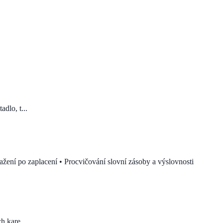
dlo, t...
tažení po zaplacení • Procvičování slovní zásoby a výslovnosti
h kare...