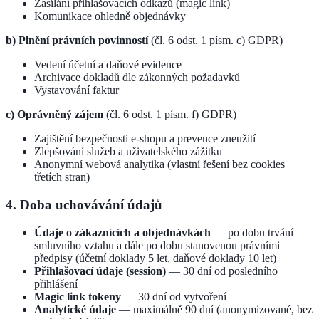
Zasílání přihlašovacích odkazů (magic link)
Komunikace ohledně objednávky
b) Plnění právních povinností
(čl. 6 odst. 1 písm. c) GDPR)
Vedení účetní a daňové evidence
Archivace dokladů dle zákonných požadavků
Vystavování faktur
c) Oprávněný zájem
(čl. 6 odst. 1 písm. f) GDPR)
Zajištění bezpečnosti e-shopu a prevence zneužití
Zlepšování služeb a uživatelského zážitku
Anonymní webová analytika (vlastní řešení bez cookies
třetích stran)
4. Doba uchovávání údajů
Údaje o zákaznících a objednávkách
— po dobu trvání
smluvního vztahu a dále po dobu stanovenou právními
předpisy (účetní doklady 5 let, daňové doklady 10 let)
Přihlašovací údaje (session)
— 30 dní od posledního
přihlášení
Magic link tokeny
— 30 dní od vytvoření
Analytické údaje
— maximálně 90 dní (anonymizované, bez