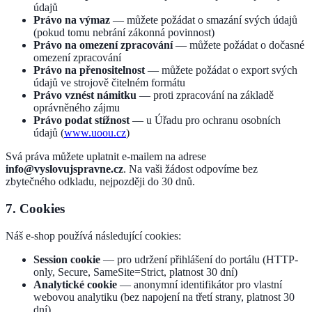
údajů
Právo na výmaz
— můžete požádat o smazání svých údajů
(pokud tomu nebrání zákonná povinnost)
Právo na omezení zpracování
— můžete požádat o dočasné
omezení zpracování
Právo na přenositelnost
— můžete požádat o export svých
údajů ve strojově čitelném formátu
Právo vznést námitku
— proti zpracování na základě
oprávněného zájmu
Právo podat stížnost
— u Úřadu pro ochranu osobních
údajů (
www.uoou.cz
)
Svá práva můžete uplatnit e-mailem na adrese
info@vyslovujspravne.cz
. Na vaši žádost odpovíme bez
zbytečného odkladu, nejpozději do 30 dnů.
7. Cookies
Náš e-shop používá následující cookies:
Session cookie
— pro udržení přihlášení do portálu (HTTP-
only, Secure, SameSite=Strict, platnost 30 dní)
Analytické cookie
— anonymní identifikátor pro vlastní
webovou analytiku (bez napojení na třetí strany, platnost 30
dní)