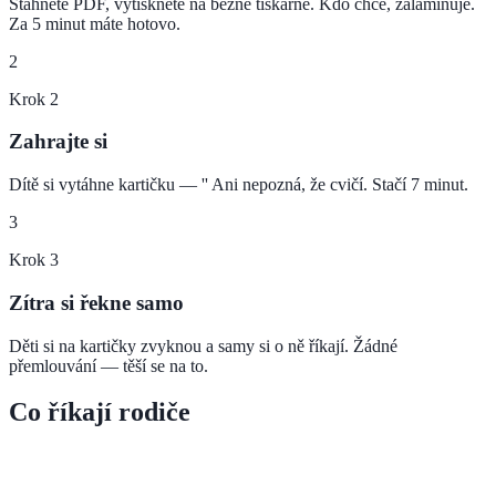
Stáhnete PDF, vytisknete na běžné tiskárně. Kdo chce, zalaminuje.
Za 5 minut máte hotovo.
2
Krok
2
Zahrajte si
Dítě si vytáhne kartičku — '' Ani nepozná, že cvičí. Stačí 7 minut.
3
Krok
3
Zítra si řekne samo
Děti si na kartičky zvyknou a samy si o ně říkají. Žádné
přemlouvání — těší se na to.
Co říkají rodiče