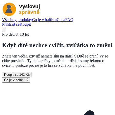
Všechny produkty
Co je v balíčku
Cena
FAQ
Přihlásit se
Koupit
Pro děti
3–10 let
Když dítě nechce cvičit,
zvířátka to změní
Znáte ten večer, kdy už nemáte sílu na další ''. Dítě se brání, vy se
cítíte provinile. Tyhle kartičky to mění — děti si samy řeknou o
cvičení, protože pro ně je to hra se zvířátky, ne povinnost.
Koupit za 142 Kč
Co je v balíčku?