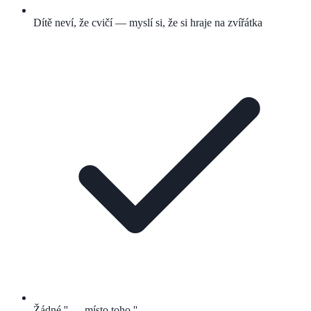
Dítě neví, že cvičí — myslí si, že si hraje na zvířátka
Žádné '' — místo toho ''