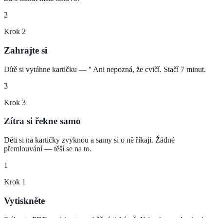
2
Krok
2
Zahrajte si
Dítě si vytáhne kartičku — '' Ani nepozná, že cvičí. Stačí 7 minut.
3
Krok
3
Zítra si řekne samo
Děti si na kartičky zvyknou a samy si o ně říkají. Žádné
přemlouvání — těší se na to.
1
Krok
1
Vytiskněte