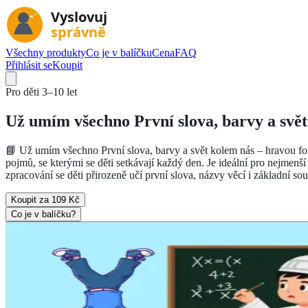
Všechny produkty
Co je v balíčku
Cena
FAQ
Přihlásit se
Koupit
Pro děti
3–10 let
Už umím všechno První slova, barvy a svě
📘 Už umím všechno První slova, barvy a svět kolem nás – hravou fo
pojmů, se kterými se děti setkávají každý den. Je ideální pro nejmen
zpracování se děti přirozeně učí první slova, názvy věcí i základní so
Koupit za 109 Kč
Co je v balíčku?