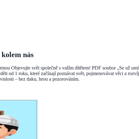
t kolem nás
rmou Objevujte svět společně s vaším dítětem! PDF soubor „Se už umím
ší děti od 1 roku, které začínají poznávat svět, pojmenovávat věci a r
uvislosti – bez tlaku, hrou a pozorováním.