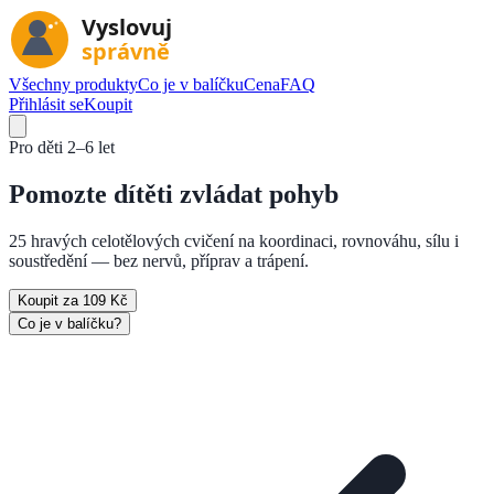
Všechny produkty
Co je v balíčku
Cena
FAQ
Přihlásit se
Koupit
Pro děti
2–6 let
Pomozte dítěti
zvládat pohyb
25 hravých celotělových cvičení na koordinaci, rovnováhu, sílu i
soustředění — bez nervů, příprav a trápení.
Koupit za 109 Kč
Co je v balíčku?