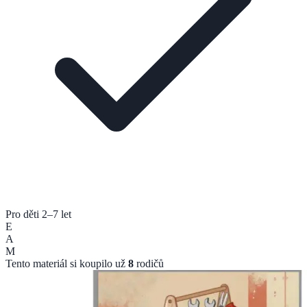
Pro děti 2–7 let
E
A
M
Tento materiál si koupilo už
8
rodičů