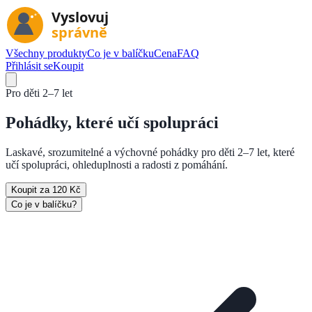
Všechny produkty
Co je v balíčku
Cena
FAQ
Přihlásit se
Koupit
Pro děti
2–7 let
Pohádky, které
učí spolupráci
Laskavé, srozumitelné a výchovné pohádky pro děti 2–7 let, které
učí spolupráci, ohleduplnosti a radosti z pomáhání.
Koupit za 120 Kč
Co je v balíčku?