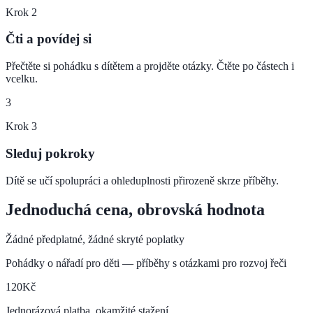
Krok
2
Čti a povídej si
Přečtěte si pohádku s dítětem a projděte otázky. Čtěte po částech i
vcelku.
3
Krok
3
Sleduj pokroky
Dítě se učí spolupráci a ohleduplnosti přirozeně skrze příběhy.
Jednoduchá cena, obrovská hodnota
Žádné předplatné, žádné skryté poplatky
Pohádky o nářadí pro děti — příběhy s otázkami pro rozvoj řeči
120
Kč
Jednorázová platba, okamžité stažení