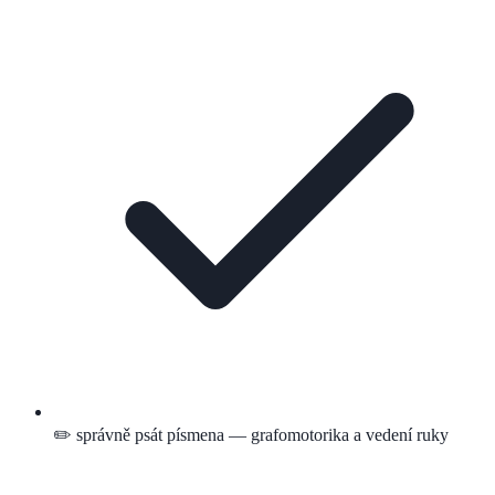
✏️ správně psát písmena — grafomotorika a vedení ruky