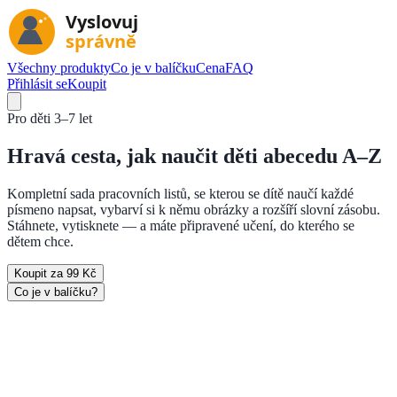
Všechny produkty
Co je v balíčku
Cena
FAQ
Přihlásit se
Koupit
Pro děti
3–7 let
Hravá cesta, jak naučit děti
abecedu A–Z
Kompletní sada pracovních listů, se kterou se dítě naučí každé
písmeno napsat, vybarví si k němu obrázky a rozšíří slovní zásobu.
Stáhnete, vytisknete — a máte připravené učení, do kterého se
dětem chce.
Koupit za 99 Kč
Co je v balíčku?