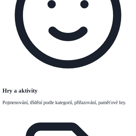
Hry a aktivity
Pojmenování, třídění podle kategorií, přiřazování, paměťové hry.