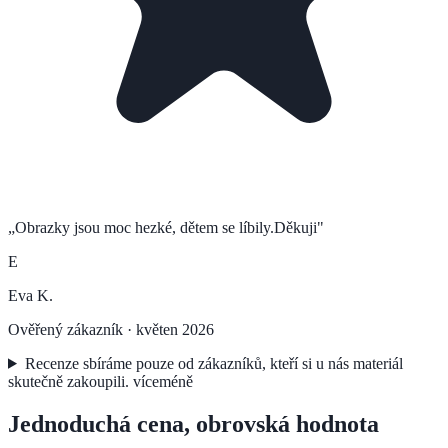
„
Obrazky jsou moc hezké, dětem se líbily.Děkuji
"
E
Eva K.
Ověřený zákazník ·
květen 2026
Recenze sbíráme pouze od zákazníků, kteří si u nás materiál
skutečně zakoupili.
více
méně
Jednoduchá cena, obrovská hodnota