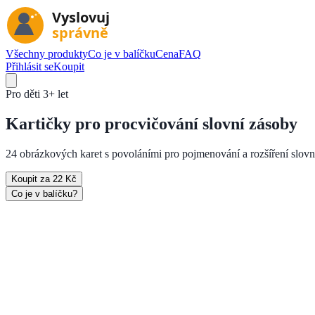
Všechny produkty
Co je v balíčku
Cena
FAQ
Přihlásit se
Koupit
Pro děti
3+ let
Kartičky pro
procvičování slovní zásoby
24 obrázkových karet s povoláními pro pojmenování a rozšíření slovn
Koupit za 22 Kč
Co je v balíčku?