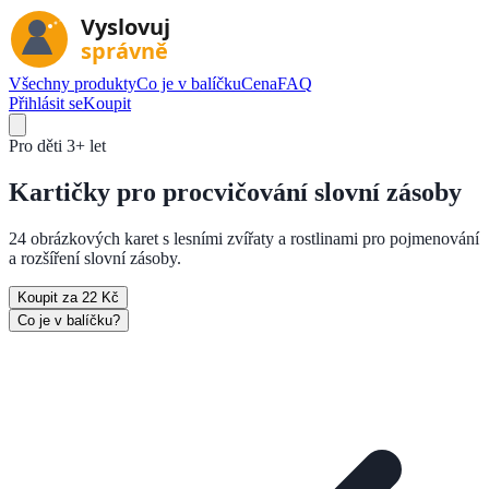
Všechny produkty
Co je v balíčku
Cena
FAQ
Přihlásit se
Koupit
Pro děti
3+ let
Kartičky pro
procvičování slovní zásoby
24 obrázkových karet s lesními zvířaty a rostlinami pro pojmenování
a rozšíření slovní zásoby.
Koupit za 22 Kč
Co je v balíčku?