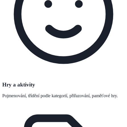
Hry a aktivity
Pojmenování, třídění podle kategorií, přiřazování, paměťové hry.