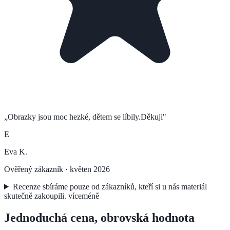
„
Obrazky jsou moc hezké, dětem se líbily.Děkuji
"
E
Eva K.
Ověřený zákazník ·
květen 2026
Recenze sbíráme pouze od zákazníků, kteří si u nás materiál
skutečně zakoupili.
více
méně
Jednoduchá cena, obrovská hodnota