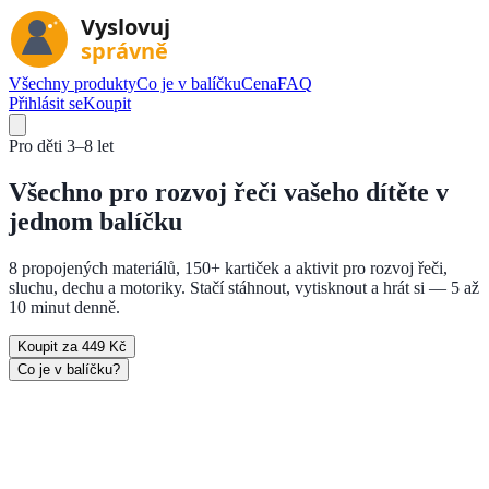
Všechny produkty
Co je v balíčku
Cena
FAQ
Přihlásit se
Koupit
Pro děti
3–8 let
Všechno pro rozvoj řeči vašeho dítěte
v
jednom balíčku
8 propojených materiálů, 150+ kartiček a aktivit pro rozvoj řeči,
sluchu, dechu a motoriky. Stačí stáhnout, vytisknout a hrát si — 5 až
10 minut denně.
Koupit za 449 Kč
Co je v balíčku?