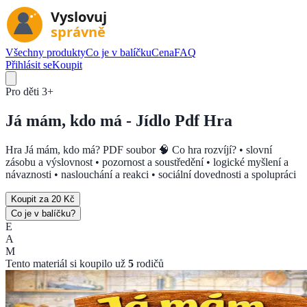
Všechny produkty
Co je v balíčku
Cena
FAQ
Přihlásit se
Koupit
Pro děti
3+
Já mám, kdo má - Jídlo
Pdf Hra
Hra Já mám, kdo má? PDF soubor 🧠 Co hra rozvíjí? • slovní
zásobu a výslovnost • pozornost a soustředění • logické myšlení a
návaznosti • naslouchání a reakci • sociální dovednosti a spolupráci
Koupit za 20 Kč
Co je v balíčku?
E
A
M
Tento materiál si koupilo už
5
rodičů