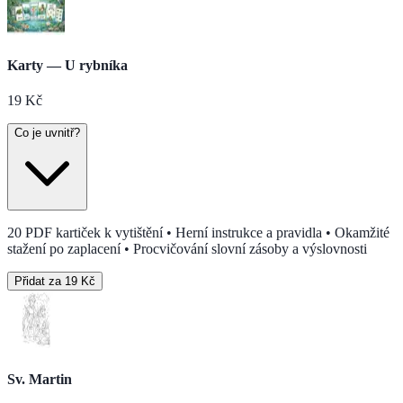
Karty — U rybníka
19
Kč
Co je uvnitř?
20 PDF kartiček k vytištění • Herní instrukce a pravidla • Okamžité
stažení po zaplacení • Procvičování slovní zásoby a výslovnosti
Přidat za 19 Kč
Sv. Martin