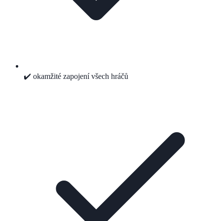
✔️ okamžité zapojení všech hráčů