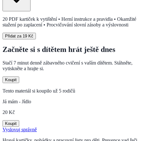
20 PDF kartiček k vytištění • Herní instrukce a pravidla • Okamžité
stažení po zaplacení • Procvičování slovní zásoby a výslovnosti
Přidat za 19 Kč
Začněte si s dítětem hrát ještě dnes
Stačí 7 minut denně zábavného cvičení s vaším dítětem. Stáhněte,
vytiskněte a hrajte si.
Koupit
Tento materiál si koupilo už
5
rodičů
Já mám - Jídlo
20 Kč
Koupit
Vyslovuj správně
Hravé kartičky, pohádky a pracovní listy pro děti. Prevence vad řeči