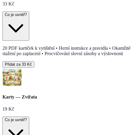
33
Kč
Co je uvnitř?
20 PDF kartiček k vytištění • Herní instrukce a pravidla • Okamžité
stažení po zaplacení • Procvičování slovní zásoby a výslovnosti
Přidat za 33 Kč
Karty — Zvířata
19
Kč
Co je uvnitř?