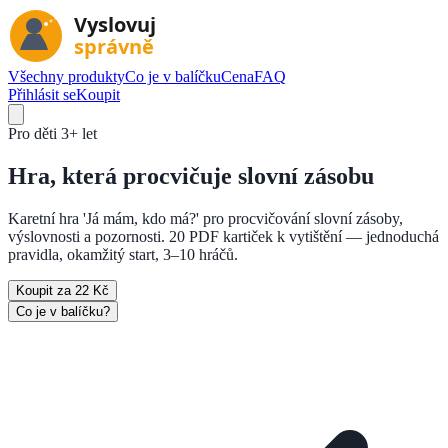
Všechny produkty
Co je v balíčku
Cena
FAQ
Přihlásit se
Koupit
Pro děti
3+ let
Hra, která
procvičuje slovní zásobu
Karetní hra 'Já mám, kdo má?' pro procvičování slovní zásoby,
výslovnosti a pozornosti. 20 PDF kartiček k vytištění — jednoduchá
pravidla, okamžitý start, 3–10 hráčů.
Koupit za 22 Kč
Co je v balíčku?