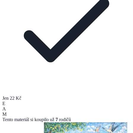
Jen 22 Kč
E
A
M
Tento materiál si koupilo už
7
rodičů