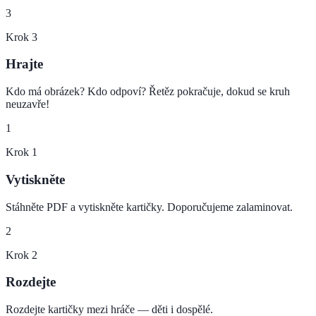
3
Krok
3
Hrajte
Kdo má obrázek? Kdo odpoví? Řetěz pokračuje, dokud se kruh
neuzavře!
1
Krok
1
Vytiskněte
Stáhněte PDF a vytiskněte kartičky. Doporučujeme zalaminovat.
2
Krok
2
Rozdejte
Rozdejte kartičky mezi hráče — děti i dospělé.