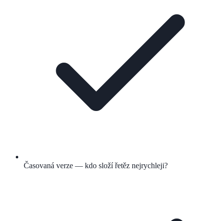
Časovaná verze — kdo složí řetěz nejrychleji?