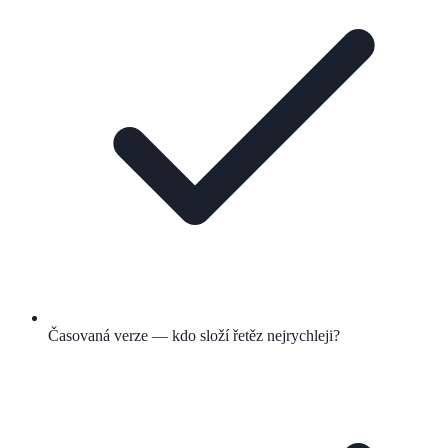
Časovaná verze — kdo složí řetěz nejrychleji?