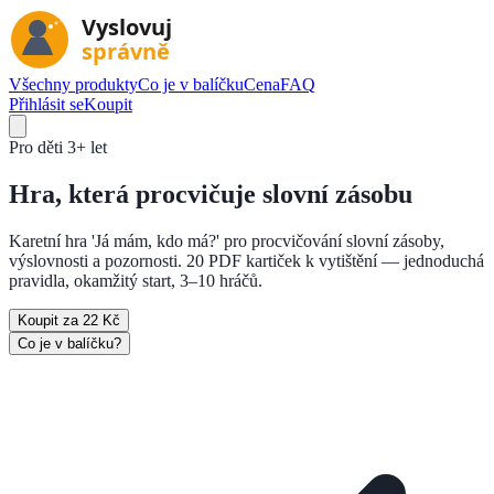
Všechny produkty
Co je v balíčku
Cena
FAQ
Přihlásit se
Koupit
Pro děti
3+ let
Hra, která
procvičuje slovní zásobu
Karetní hra 'Já mám, kdo má?' pro procvičování slovní zásoby,
výslovnosti a pozornosti. 20 PDF kartiček k vytištění — jednoduchá
pravidla, okamžitý start, 3–10 hráčů.
Koupit za 22 Kč
Co je v balíčku?