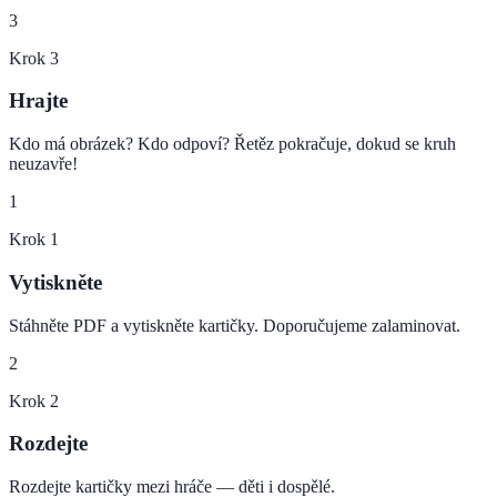
3
Krok
3
Hrajte
Kdo má obrázek? Kdo odpoví? Řetěz pokračuje, dokud se kruh
neuzavře!
1
Krok
1
Vytiskněte
Stáhněte PDF a vytiskněte kartičky. Doporučujeme zalaminovat.
2
Krok
2
Rozdejte
Rozdejte kartičky mezi hráče — děti i dospělé.