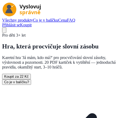
Všechny produkty
Co je v balíčku
Cena
FAQ
Přihlásit se
Koupit
Pro děti
3+ let
Hra, která
procvičuje slovní zásobu
Karetní hra 'Já mám, kdo má?' pro procvičování slovní zásoby,
výslovnosti a pozornosti. 20 PDF kartiček k vytištění — jednoduchá
pravidla, okamžitý start, 3–10 hráčů.
Koupit za 22 Kč
Co je v balíčku?