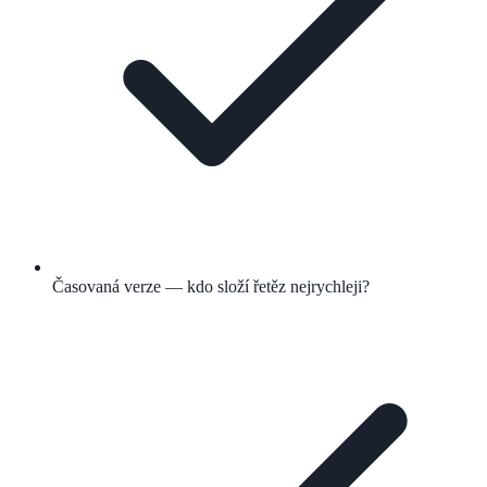
Časovaná verze — kdo složí řetěz nejrychleji?