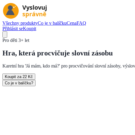
Všechny produkty
Co je v balíčku
Cena
FAQ
Přihlásit se
Koupit
Pro děti
3+ let
Hra, která
procvičuje slovní zásobu
Karetní hra 'Já mám, kdo má?' pro procvičování slovní zásoby, výslov
Koupit za 22 Kč
Co je v balíčku?