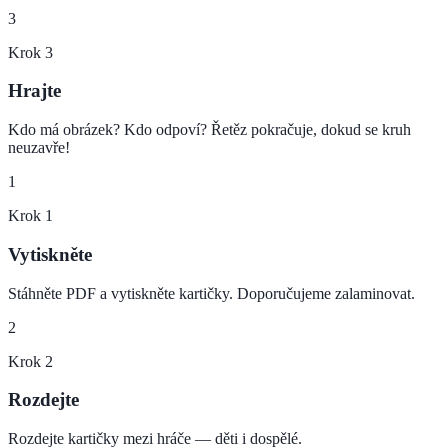
3
Krok
3
Hrajte
Kdo má obrázek? Kdo odpoví? Řetěz pokračuje, dokud se kruh
neuzavře!
1
Krok
1
Vytiskněte
Stáhněte PDF a vytiskněte kartičky. Doporučujeme zalaminovat.
2
Krok
2
Rozdejte
Rozdejte kartičky mezi hráče — děti i dospělé.