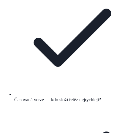
Časovaná verze — kdo složí řetěz nejrychleji?