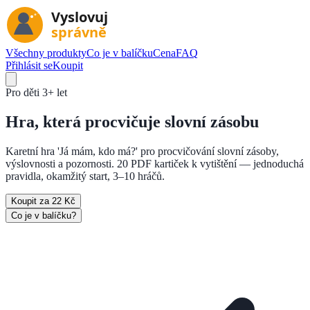
Všechny produkty
Co je v balíčku
Cena
FAQ
Přihlásit se
Koupit
Pro děti
3+ let
Hra, která
procvičuje slovní zásobu
Karetní hra 'Já mám, kdo má?' pro procvičování slovní zásoby,
výslovnosti a pozornosti. 20 PDF kartiček k vytištění — jednoduchá
pravidla, okamžitý start, 3–10 hráčů.
Koupit za 22 Kč
Co je v balíčku?