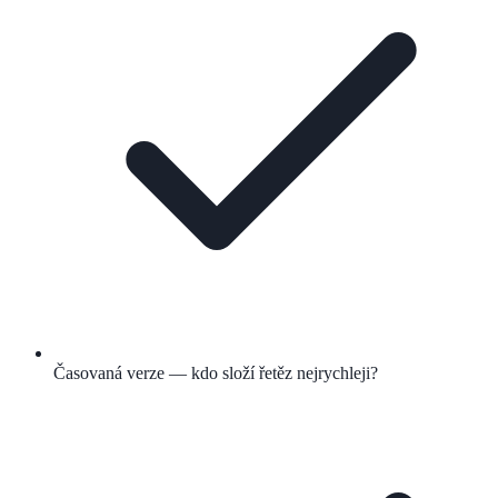
Časovaná verze — kdo složí řetěz nejrychleji?