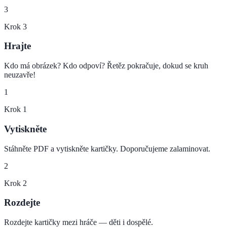
3
Krok
3
Hrajte
Kdo má obrázek? Kdo odpoví? Řetěz pokračuje, dokud se kruh
neuzavře!
1
Krok
1
Vytiskněte
Stáhněte PDF a vytiskněte kartičky. Doporučujeme zalaminovat.
2
Krok
2
Rozdejte
Rozdejte kartičky mezi hráče — děti i dospělé.