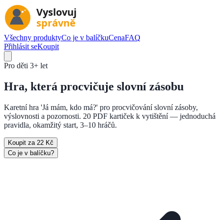
Všechny produkty
Co je v balíčku
Cena
FAQ
Přihlásit se
Koupit
Pro děti
3+ let
Hra, která
procvičuje slovní zásobu
Karetní hra 'Já mám, kdo má?' pro procvičování slovní zásoby,
výslovnosti a pozornosti. 20 PDF kartiček k vytištění — jednoduchá
pravidla, okamžitý start, 3–10 hráčů.
Koupit za 22 Kč
Co je v balíčku?