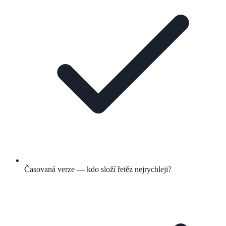
Časovaná verze — kdo složí řetěz nejrychleji?