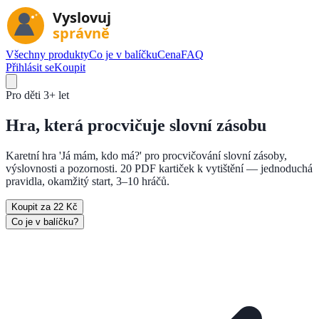
Všechny produkty
Co je v balíčku
Cena
FAQ
Přihlásit se
Koupit
Pro děti
3+ let
Hra, která
procvičuje slovní zásobu
Karetní hra 'Já mám, kdo má?' pro procvičování slovní zásoby,
výslovnosti a pozornosti. 20 PDF kartiček k vytištění — jednoduchá
pravidla, okamžitý start, 3–10 hráčů.
Koupit za 22 Kč
Co je v balíčku?