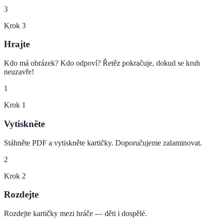
3
Krok
3
Hrajte
Kdo má obrázek? Kdo odpoví? Řetěz pokračuje, dokud se kruh
neuzavře!
1
Krok
1
Vytiskněte
Stáhněte PDF a vytiskněte kartičky. Doporučujeme zalaminovat.
2
Krok
2
Rozdejte
Rozdejte kartičky mezi hráče — děti i dospělé.