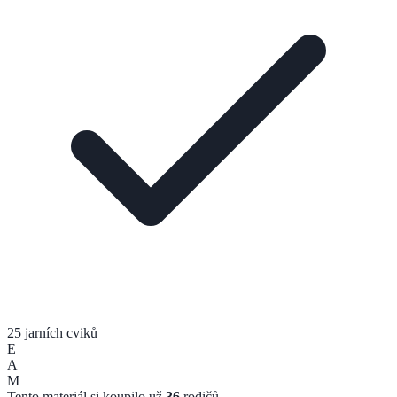
25 jarních cviků
E
A
M
Tento materiál si koupilo už
36
rodičů