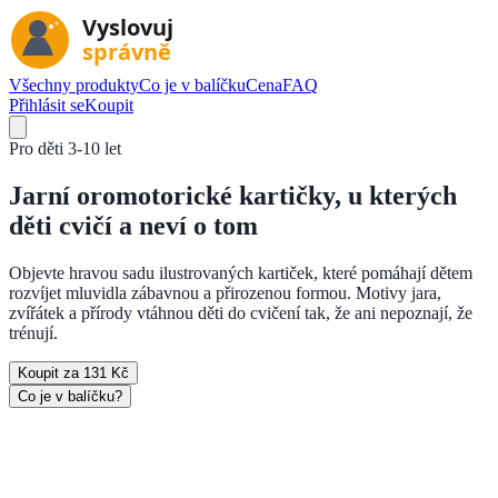
Všechny produkty
Co je v balíčku
Cena
FAQ
Přihlásit se
Koupit
Pro děti
3-10 let
Jarní oromotorické kartičky, u kterých
děti cvičí a neví o tom
Objevte hravou sadu ilustrovaných kartiček, které pomáhají dětem
rozvíjet mluvidla zábavnou a přirozenou formou. Motivy jara,
zvířátek a přírody vtáhnou děti do cvičení tak, že ani nepoznají, že
trénují.
Koupit za 131 Kč
Co je v balíčku?