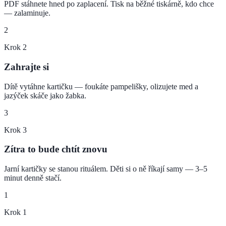
PDF stáhnete hned po zaplacení. Tisk na běžné tiskárně, kdo chce
— zalaminuje.
2
Krok
2
Zahrajte si
Dítě vytáhne kartičku — foukáte pampelišky, olizujete med a
jazýček skáče jako žabka.
3
Krok
3
Zítra to bude chtít znovu
Jarní kartičky se stanou rituálem. Děti si o ně říkají samy — 3–5
minut denně stačí.
1
Krok
1