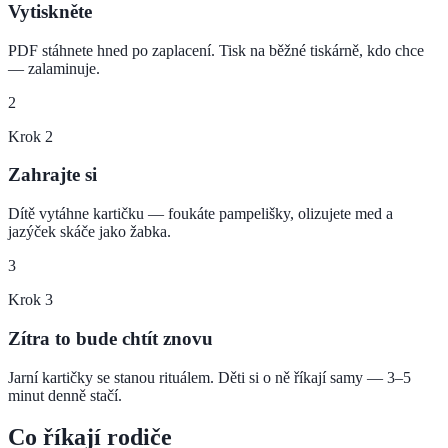
Vytiskněte
PDF stáhnete hned po zaplacení. Tisk na běžné tiskárně, kdo chce
— zalaminuje.
2
Krok
2
Zahrajte si
Dítě vytáhne kartičku — foukáte pampelišky, olizujete med a
jazýček skáče jako žabka.
3
Krok
3
Zítra to bude chtít znovu
Jarní kartičky se stanou rituálem. Děti si o ně říkají samy — 3–5
minut denně stačí.
Co říkají rodiče